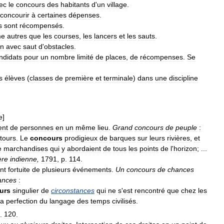
ec
le
concours
des
habitants
d
'
un
village
.
concourir
à
certaines
dépenses
.
s
sont
récompensés
.
me
autres
que
les
courses
,
les
lancers
et
les
sauts
.
on
avec
saut
d
'
obstacles
.
ndidats
pour
un
nombre
limité
de
places
,
de
récompenses
.
Se
s
élèves
(
classes
de
première
et
terminale
)
dans
une
discipline
e
]
ent
de
personnes
en
un
même
lieu
.
Grand
concours
de
peuple
:
tours
.
Le
concours
prodigieux
de
barques
sur
leurs
rivières
,
et
e
marchandises
qui
y
abordaient
de
tous
les
points
de
l
'
horizon
; ...
ère
indienne
,
1791
,
p
.
114
.
nt
fortuite
de
plusieurs
événements
.
Un
concours
de
chances
ances
:
urs
singulier
de
circonstances
qui
ne
s
'
est
rencontré
que
chez
les
la
perfection
du
langage
des
temps
civilisés
.
.
120
.