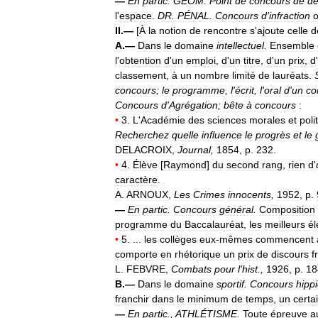
—
En
partic
.
GÉOM
.
Point
de
concours
de
d
l
'
espace
.
DR
.
PÉNAL
.
Concours
d
'
infraction
II
.—
[
À
la
notion
de
rencontre
s
'
ajoute
celle
d
A
.—
Dans
le
domaine
intellectuel
.
Ensemble
l
'
obtention
d
'
un
emploi
,
d
'
un
titre
,
d
'
un
prix
,
d
'
classement
,
à
un
nombre
limité
de
lauréats
.
concours
;
le
programme
,
l
'
écrit
,
l
'
oral
d
'
un
co
Concours
d
'
Agrégation
;
bête
à
concours
:
•
3
.
L
'
Académie
des
sciences
morales
et
poli
Recherchez
quelle
influence
le
progrès
et
le
DELACROIX
,
Journal
,
1854
,
p
.
232
.
•
4
.
Élève
[
Raymond
]
du
second
rang
,
rien
d
'
caractère
.
A
.
ARNOUX
,
Les
Crimes
innocents
,
1952
,
p
.
—
En
partic
.
Concours
général
.
Composition
programme
du
Baccalauréat
,
les
meilleurs
él
•
5
. ...
les
collèges
eux
-
mêmes
commencent
comporte
en
rhétorique
un
prix
de
discours
f
L
.
FEBVRE
,
Combats
pour
l
'
hist
.,
1926
,
p
.
18
B
.—
Dans
le
domaine
sportif
.
Concours
hipp
franchir
dans
le
minimum
de
temps
,
un
certa
—
En
partic
.,
ATHLÉTISME
.
Toute
épreuve
a