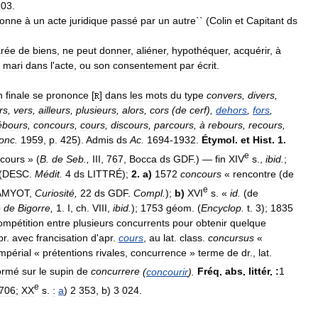
203
.
sonne
à
un
acte
juridique
passé
par
un
autre
`` (
Colin
et
Capitant
ds
rée
de
biens
,
ne
peut
donner
,
aliéner
,
hypothéquer
,
acquérir
,
à
mari
dans
l
'
acte
,
ou
son
consentement
par
écrit
.
n
finale
se
prononce
[
]
dans
les
mots
du
type
convers
,
divers
,
rs
,
vers
,
ailleurs
,
plusieurs
,
alors
,
cors
(
de
cerf
),
dehors
,
fors
,
ébours
,
concours
,
cours
,
discours
,
parcours
,
à
rebours
,
recours
,
onc
.
1959
,
p
.
425
).
Admis
ds
Ac
.
1694
-
1932
.
Étymol
.
et
Hist
.
1
.
e
cours
» (
B
.
de
Seb
.,
III
,
767
,
Bocca
ds
GDF
.) —
fin
XIV
s
.,
ibid
.
;
(
DESC
.
Médit
.
4
ds
LITTRÉ
);
2
.
a
)
1572
concours
«
rencontre
(
de
e
AMYOT
,
Curiosité
,
22
ds
GDF
.
Compl
.
);
b
)
XVI
s
. «
id
.
(
de
é
de
Bigorre
,
1
.
I
,
ch
.
VIII
,
ibid
.
);
1753
géom
. (
Encyclop
.
t
.
3
);
1835
ompétition
entre
plusieurs
concurrents
pour
obtenir
quelque
pr
.
avec
francisation
d
'
apr
.
cours
,
au
lat
.
class
.
concursus
«
impérial
«
prétentions
rivales
,
concurrence
»
terme
de
dr
.,
lat
.
ormé
sur
le
supin
de
concurrere
(
concourir
).
Fréq
.
abs
.
littér
.
:
1
e
706
;
XX
s
.
:
a
)
2
353
,
b
)
3
024
.