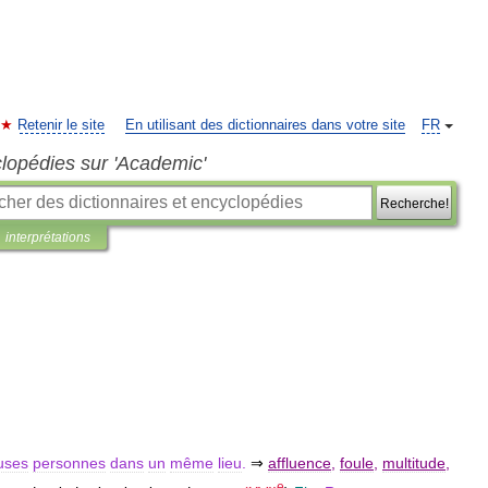
Retenir le site
En utilisant des dictionnaires dans votre site
FR
clopédies sur 'Academic'
Recherche!
interprétations
uses
personnes
dans
un
même
lieu
.
⇒
affluence
,
foule
,
multitude
,
e