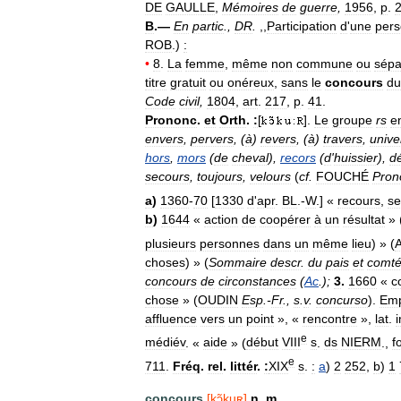
DE
GAULLE
,
Mémoires
de
guerre
,
1956
,
p
.
B
.—
En
partic
.,
DR
.
,,
Participation
d
'
une
per
ROB
.)
:
•
8
.
La
femme
,
même
non
commune
ou
sépa
titre
gratuit
ou
onéreux
,
sans
le
concours
du
Code
civil
,
1804
,
art
.
217
,
p
.
41
.
Prononc
.
et
Orth
.
:
[
].
Le
groupe
rs
e
envers
,
pervers
, (
à
)
revers
, (
à
)
travers
,
unive
hors
,
mors
(
de
cheval
),
recors
(
d
'
huissier
),
d
secours
,
toujours
,
velours
(
cf
.
FOUCHÉ
Pron
a
)
1360
-
70
[
1330
d
'
apr
.
BL
.-
W
.] «
recours
,
se
b
)
1644
«
action
de
coopérer
à
un
résultat
» 
plusieurs
personnes
dans
un
même
lieu
) » (
choses
) » (
Sommaire
descr
.
du
pais
et
comt
concours
de
circonstances
(
Ac
.);
3
.
1660
«
c
chose
» (
OUDIN
Esp
.-
Fr
.,
s
.
v
.
concurso
).
Em
affluence
vers
un
point
», «
rencontre
»,
lat
.
e
médiév
. «
aide
» (
début
VIII
s
.
ds
NIERM
.,
f
e
711
.
Fréq
.
rel
.
littér
.
:
XIX
s
.
:
a
)
2
252
,
b
)
1
concours
[
kɔ̃kuʀ
]
n
.
m
.