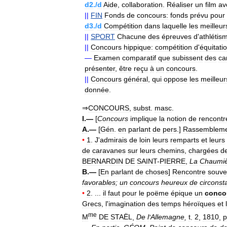
d2
./
d
Aide
,
collaboration
.
Réaliser
un
film
av
||
FIN
Fonds
de
concours:
fonds
prévu
pour
d3
./
d
Compétition
dans
laquelle
les
meilleur
||
SPORT
Chacune
des
épreuves
d
'
athlétis
||
Concours
hippique:
compétition
d
'
équitati
—
Examen
comparatif
que
subissent
des
ca
présenter
,
être
reçu
à
un
concours
.
||
Concours
général
,
qui
oppose
les
meilleur
donnée
.
⇒
CONCOURS
,
subst
.
masc
.
I
.—
[
Concours
implique
la
notion
de
rencontr
A
.—
[
Gén
.
en
parlant
de
pers
.]
Rassemblem
•
1
.
J
'
admirais
de
loin
leurs
remparts
et
leurs
de
caravanes
sur
leurs
chemins
,
chargées
d
BERNARDIN
DE
SAINT
-
PIERRE
,
La
Chaumi
B
.—
[
En
parlant
de
choses
]
Rencontre
souve
favorables
;
un
concours
heureux
de
circonst
•
2
. ...
il
faut
pour
le
poëme
épique
un
conco
Grecs
,
l
'
imagination
des
temps
héroïques
et
me
M
DE
STAËL
,
De
l
'
Allemagne
,
t
.
2
,
1810
,
p