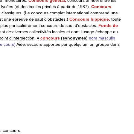
on
monétaires
.
Concours
général
,
concours
annuel
entre
les
lycées
(
et
des
écoles
privées
à
partir
de
1987
).
Concours
s
classiques
. (
Le
concours
complet
international
comprend
une
et
une
épreuve
de
saut
d
'
obstacles
.)
Concours
hippique
,
toute
plus
particulièrement
concours
de
saut
d
'
obstacles
.
Fonds
de
ant
de
diverses
collectivités
locales
et
dont
l
'
usage
échappe
au
point
d
'
intersection
.
●
concours
(
synonymes
)
nom
masculin
e
cours
)
Aide
,
secours
apportés
par
quelqu
'
un
,
un
groupe
dans
e
concours
.