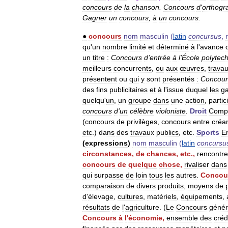
concours
de
la
chanson
.
Concours
d
'
orthogr
Gagner
un
concours
,
à
un
concours
.
●
concours
nom
masculin
(
latin
concursus
,
qu
'
un
nombre
limité
et
déterminé
à
l
'
avance
un
titre
:
Concours
d
'
entrée
à
l
'
École
polytec
meilleurs
concurrents
,
ou
aux
œuvres
,
trava
présentent
ou
qui
y
sont
présentés
:
Concour
des
fins
publicitaires
et
à
l
'
issue
duquel
les
g
quelqu
'
un
,
un
groupe
dans
une
action
,
partic
concours
d
'
un
célèbre
violoniste
.
Droit
Compé
(
concours
de
privilèges
,
concours
entre
créa
etc
.)
dans
des
travaux
publics
,
etc
.
Sports
E
(
expressions
)
nom
masculin
(
latin
concursu
circonstances
,
de
chances
,
etc
.,
rencontre
concours
de
quelque
chose
,
rivaliser
dans
qui
surpasse
de
loin
tous
les
autres
.
Concou
comparaison
de
divers
produits
,
moyens
de
d
'
élevage
,
cultures
,
matériels
,
équipements
,
résultats
de
l
'
agriculture
. (
Le
Concours
génér
Concours
à
l
'
économie
,
ensemble
des
créd