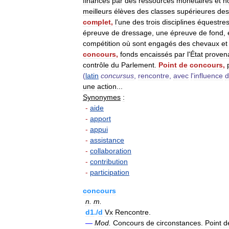
financés
par
des
ressources
monétaires
et
n
meilleurs
élèves
des
classes
supérieures
des
complet
,
l
'
une
des
trois
disciplines
équestre
épreuve
de
dressage
,
une
épreuve
de
fond
,
compétition
où
sont
engagés
des
chevaux
et
concours
,
fonds
encaissés
par
l
'
État
proven
contrôle
du
Parlement
.
Point
de
concours
,
(
latin
concursus
,
rencontre
,
avec
l
'
influence
d
une
action
...
Synonymes
:
-
aide
-
apport
-
appui
-
assistance
-
collaboration
-
contribution
-
participation
concours
n
.
m
.
d1
./
d
Vx
Rencontre
.
—
Mod
.
Concours
de
circonstances
.
Point
d