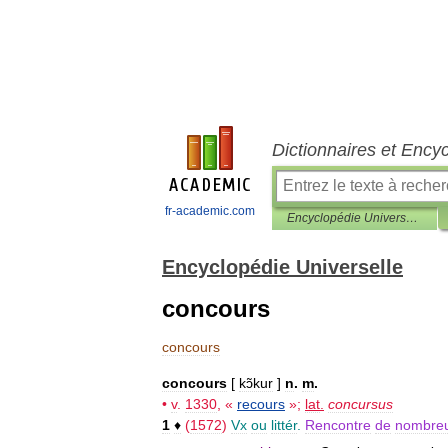
Dictionnaires et Ency
fr-academic.com
Encyclopédie Universelle
Encyclopédie Universelle
concours
concours
concours
[
kɔ̃kur
]
n
.
m
.
•
v
.
1330
, «
recours
»;
lat
.
concursus
1
♦
(
1572
)
Vx
ou
littér
.
Rencontre
de
nombre