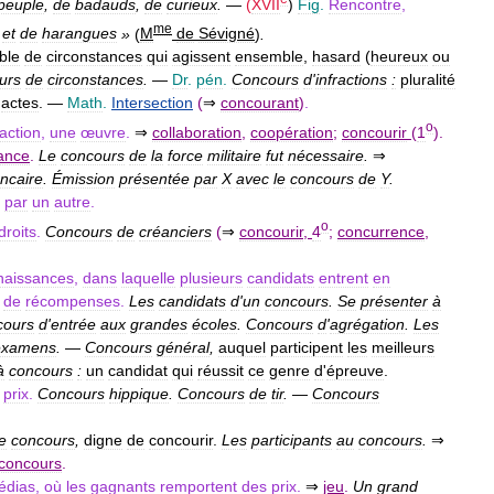
peuple
,
de
badauds
,
de
curieux
.
—
(
XVII
)
Fig
.
Rencontre
,
me
et
de
harangues
»
(
M
de
Sévigné
)
.
ble
de
circonstances
qui
agissent
ensemble
,
hasard
(
heureux
ou
urs
de
circonstances
.
—
Dr
.
pén
.
Concours
d
'
infractions
:
pluralité
actes
. —
Math
.
Intersection
(
⇒
concourant
)
.
o
action
,
une
œuvre
.
⇒
collaboration
,
coopération
;
concourir
(
1
).
tance
.
Le
concours
de
la
force
militaire
fut
nécessaire
.
⇒
ncaire
.
Émission
présentée
par
X
avec
le
concours
de
Y
.
par
un
autre
.
o
droits
.
Concours
de
créanciers
(
⇒
concourir
,
4
;
concurrence
,
naissances
,
dans
laquelle
plusieurs
candidats
entrent
en
,
de
récompenses
.
Les
candidats
d
'
un
concours
.
Se
présenter
à
cours
d
'
entrée
aux
grandes
écoles
.
Concours
d
'
agrégation
.
Les
examens
.
—
Concours
général
,
auquel
participent
les
meilleurs
à
concours
:
un
candidat
qui
réussit
ce
genre
d
'
épreuve
.
prix
.
Concours
hippique
.
Concours
de
tir
.
—
Concours
e
concours
,
digne
de
concourir
.
Les
participants
au
concours
.
⇒
concours
.
édias
,
où
les
gagnants
remportent
des
prix
.
⇒
jeu
.
Un
grand