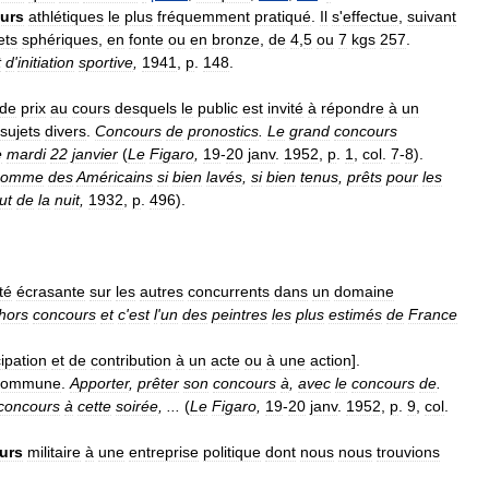
urs
athlétiques
le
plus
fréquemment
pratiqué
.
Il
s
'
effectue
,
suivant
ets
sphériques
,
en
fonte
ou
en
bronze
,
de
4
,
5
ou
7
kgs
257
.
t
d
'
initiation
sportive
,
1941
,
p
.
148
.
de
prix
au
cours
desquels
le
public
est
invité
à
répondre
à
un
sujets
divers
.
Concours
de
pronostics
.
Le
grand
concours
e
mardi
22
janvier
(
Le
Figaro
,
19
-
20
janv
.
1952
,
p
.
1
,
col
.
7
-
8
).
comme
des
Américains
si
bien
lavés
,
si
bien
tenus
,
prêts
pour
les
ut
de
la
nuit
,
1932
,
p
.
496
).
té
écrasante
sur
les
autres
concurrents
dans
un
domaine
hors
concours
et
c
'
est
l
'
un
des
peintres
les
plus
estimés
de
France
cipation
et
de
contribution
à
un
acte
ou
à
une
action
].
commune
.
Apporter
,
prêter
son
concours
à
,
avec
le
concours
de
.
concours
à
cette
soirée
, ...
(
Le
Figaro
,
19
-
20
janv
.
1952
,
p
.
9
,
col
.
urs
militaire
à
une
entreprise
politique
dont
nous
nous
trouvions