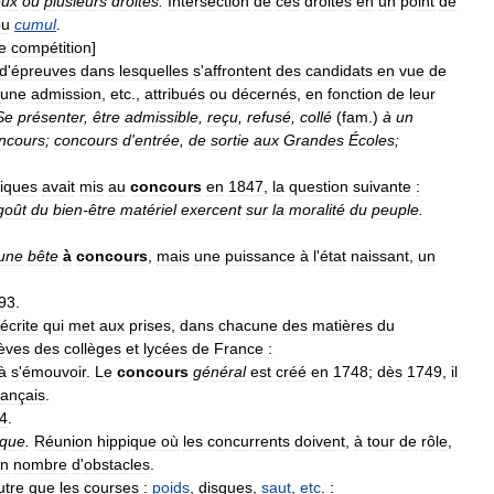
eux
ou
plusieurs
droites
.
Intersection
de
ces
droites
en
un
point
de
ou
cumul
.
e
compétition
]
d
'
épreuves
dans
lesquelles
s
'
affrontent
des
candidats
en
vue
de
une
admission
,
etc
.,
attribués
ou
décernés
,
en
fonction
de
leur
Se
présenter
,
être
admissible
,
reçu
,
refusé
,
collé
(
fam
.)
à
un
ncours
;
concours
d
'
entrée
,
de
sortie
aux
Grandes
Écoles
;
tiques
avait
mis
au
concours
en
1847
,
la
question
suivante
:
goût
du
bien
-
être
matériel
exercent
sur
la
moralité
du
peuple
.
une
bête
à
concours
,
mais
une
puissance
à
l
'
état
naissant
,
un
93
.
écrite
qui
met
aux
prises
,
dans
chacune
des
matières
du
èves
des
collèges
et
lycées
de
France
:
à
s
'
émouvoir
.
Le
concours
général
est
créé
en
1748
;
dès
1749
,
il
rançais
.
4
.
ique
.
Réunion
hippique
où
les
concurrents
doivent
,
à
tour
de
rôle
,
in
nombre
d
'
obstacles
.
utre
que
les
courses
:
poids
,
disques
,
saut
,
etc
.
: