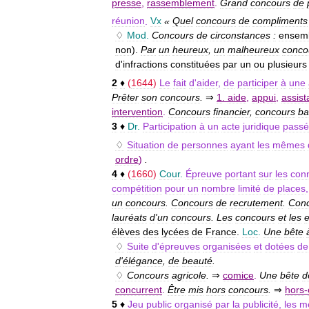
presse
,
rassemblement
.
Grand
concours
de
réunion
.
Vx
«
Quel
concours
de
compliments
♢
Mod
.
Concours
de
circonstances
:
ensem
non
).
Par
un
heureux
,
un
malheureux
conco
d
'
infractions
constituées
par
un
ou
plusieurs
2
♦
(
1644
)
Le
fait
d
'
aider
,
de
participer
à
une
Prêter
son
concours
.
⇒
1
.
aide
,
appui
,
assis
intervention
.
Concours
financier
,
concours
ba
3
♦
Dr
.
Participation
à
un
acte
juridique
passé
♢
Situation
de
personnes
ayant
les
mêmes
ordre
)
.
4
♦
(
1660
)
Cour
.
Épreuve
portant
sur
les
con
compétition
pour
un
nombre
limité
de
places
un
concours
.
Concours
de
recrutement
.
Con
lauréats
d
'
un
concours
.
Les
concours
et
les
élèves
des
lycées
de
France
.
Loc
.
Une
bête
♢
Suite
d
'
épreuves
organisées
et
dotées
de
d
'
élégance
,
de
beauté
.
♢
Concours
agricole
.
⇒
comice
.
Une
bête
d
concurrent
.
Être
mis
hors
concours
.
⇒
hors
-
5
♦
Jeu
public
organisé
par
la
publicité
,
les
m