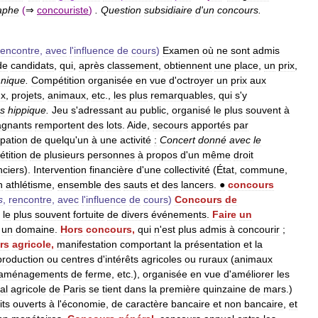
aphe
(
⇒
concouriste
)
.
Question
subsidiaire
d
'
un
concours
.
rencontre
,
avec
l
'
influence
de
cours
)
Examen
où
ne
sont
admis
de
candidats
,
qui
,
après
classement
,
obtiennent
une
place
,
un
prix
,
hnique
.
Compétition
organisée
en
vue
d
'
octroyer
un
prix
aux
ux
,
projets
,
animaux
,
etc
.,
les
plus
remarquables
,
qui
s
'
y
s
hippique
.
Jeu
s
'
adressant
au
public
,
organisé
le
plus
souvent
à
agnants
remportent
des
lots
.
Aide
,
secours
apportés
par
ipation
de
quelqu
'
un
à
une
activité
:
Concert
donné
avec
le
tition
de
plusieurs
personnes
à
propos
d
'
un
même
droit
nciers
).
Intervention
financière
d
'
une
collectivité
(
État
,
commune
,
n
athlétisme
,
ensemble
des
sauts
et
des
lancers
.
●
concours
s
,
rencontre
,
avec
l
'
influence
de
cours
)
Concours
de
le
plus
souvent
fortuite
de
divers
événements
.
Faire
un
un
domaine
.
Hors
concours
,
qui
n
'
est
plus
admis
à
concourir
;
rs
agricole
,
manifestation
comportant
la
présentation
et
la
production
ou
centres
d
'
intérêts
agricoles
ou
ruraux
(
animaux
aménagements
de
ferme
,
etc
.),
organisée
en
vue
d
'
améliorer
les
al
agricole
de
Paris
se
tient
dans
la
première
quinzaine
de
mars
.)
its
ouverts
à
l
'
économie
,
de
caractère
bancaire
et
non
bancaire
,
et