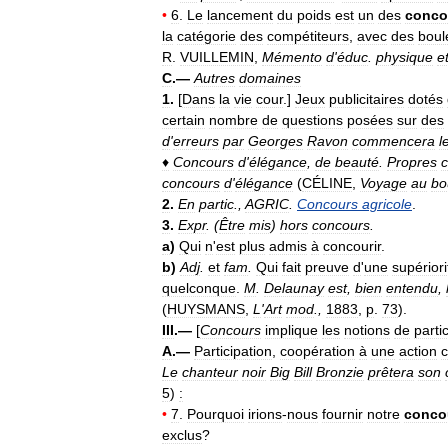
•
6
.
Le
lancement
du
poids
est
un
des
conco
la
catégorie
des
compétiteurs
,
avec
des
boul
R
.
VUILLEMIN
,
Mémento
d
'
éduc
.
physique
e
C
.—
Autres
domaines
1
.
[
Dans
la
vie
cour
.]
Jeux
publicitaires
dotés
certain
nombre
de
questions
posées
sur
des
d
'
erreurs
par
Georges
Ravon
commencera
l
♦
Concours
d
'
élégance
,
de
beauté
.
Propres
concours
d
'
élégance
(
CÉLINE
,
Voyage
au
bo
2
.
En
partic
.,
AGRIC
.
Concours
agricole
.
3
.
Expr
.
(
Être
mis
)
hors
concours
.
a
)
Qui
n
'
est
plus
admis
à
concourir
.
b
)
Adj
.
et
fam
.
Qui
fait
preuve
d
'
une
supériori
quelconque
.
M
.
Delaunay
est
,
bien
entendu
,
(
HUYSMANS
,
L
'
Art
mod
.,
1883
,
p
.
73
).
III
.—
[
Concours
implique
les
notions
de
parti
A
.—
Participation
,
coopération
à
une
action
Le
chanteur
noir
Big
Bill
Bronzie
prêtera
son
5
)
:
•
7
.
Pourquoi
irions
-
nous
fournir
notre
conco
exclus
?